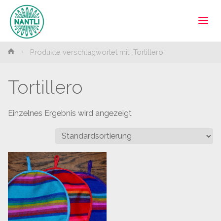
Tortillas und
mexikanische
Lebensmittel
online |
Home
Produkte verschlagwortet mit „Tortillero“
Catering |
Nantli.de
Tortillero
Einzelnes Ergebnis wird angezeigt